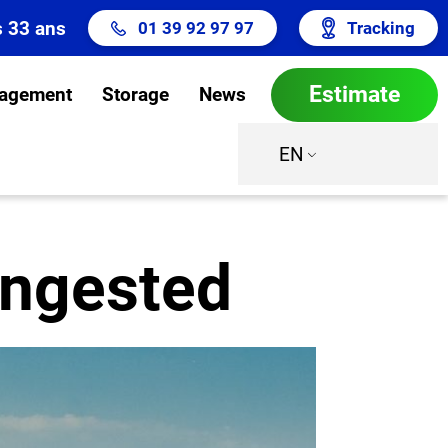
s 33 ans
01 39 92 97 97
Tracking
Estimate
agement
Storage
News
EN
ongested