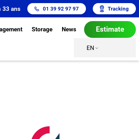
s 33 ans
01 39 92 97 97
Tracking
Estimate
agement
Storage
News
EN