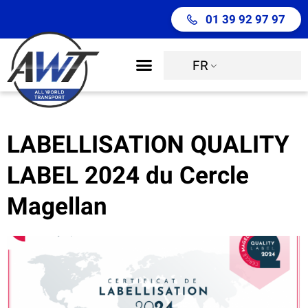
01 39 92 97 97
FR
Déménagement international
Move Management
LABELLISATION QUALITY
LABEL 2024 du Cercle
Magellan