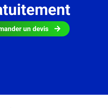
atuitement
mander un devis