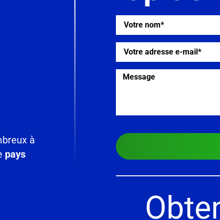
mbreux à
ce
pays
Obten