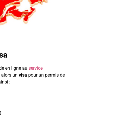
isa
de en ligne au
service
 alors un
visa
pour un permis de
ainsi :
)