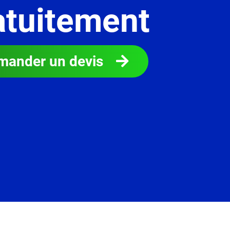
atuitement
mander un devis