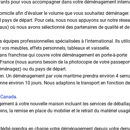
vants pour vous accompagner dans votre déménagement interna
domicile afin d’évaluer le volume que vous souhaitez déménager.
 pays de départ. Pour cela, nous nous appuyons sur notre réseau
ux) où nous avons sélectionné des partenaires de qualité et de
s équipes professionnelles spécialisées à l’international. Ils uti
 vos meubles, effets personnels, tableaux et vaisselle.
ans franchise qui couvre votre déménagement en porte-à-porte
France (nous aurons besoin de la photocopie de votre passeport 
éménagez) ou du pays de départ.
ien. Un déménagement par voie maritime prendra environ 4 semai
ne environ 10 jours. Nous adaptons le transport en fonction de 
u
Canada
.
gement à votre nouvelle maison incluant les services de déballa
s, la remise en place du mobilier et le retrait du matériel usagé
dédié prendra en charge votre déménagement depuis votre deman