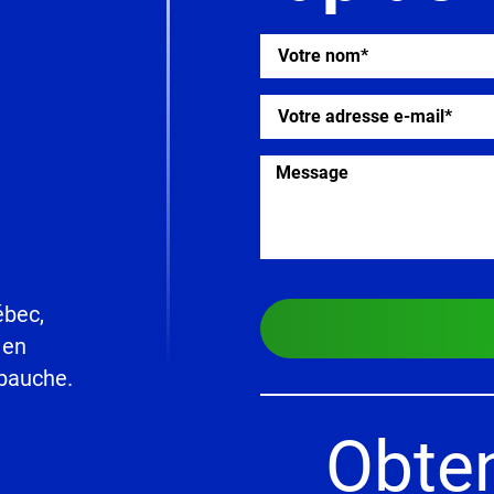
ébec,
 en
bauche.
Obten