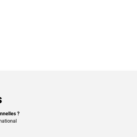
s
nnelles ?
national