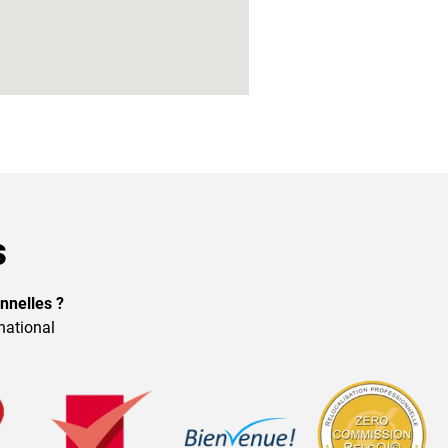
s
nnelles ?
national