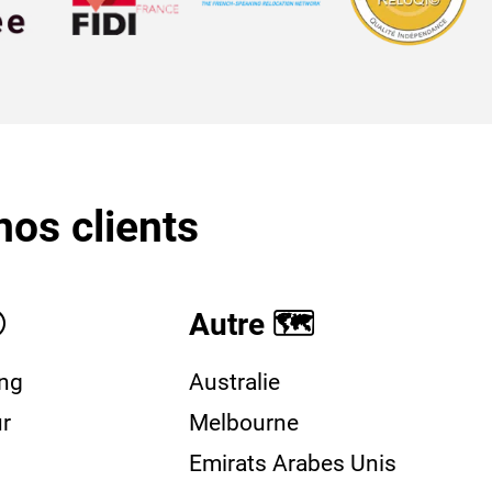
nos clients

Autre 🗺️
ng
Australie
r
Melbourne
Emirats Arabes Unis