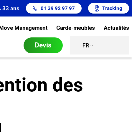
s 33 ans
01 39 92 97 97
Tracking
Move Management
Garde-meubles
Actualités
Devis
FR
ention des
M