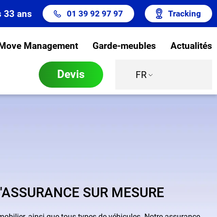
s 33 ans
01 39 92 97 97
Tracking
Move Management
Garde-meubles
Actualités
Devis
FR
'ASSURANCE SUR MESURE
obilier, ainsi que tous types de véhicules. Notre assurance